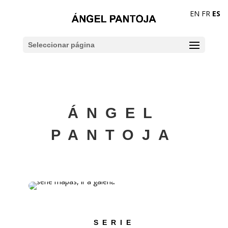
Ir
a
EN
FR
ES
contenido
Seleccionar página
ÁNGEL
PANTOJA
SERIE