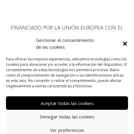
FINANCIADO POR LA UNIÓN EUROPEA CON EL
PROGRAMA KIT DIGITAL POR LOS FONDOS NEXT
Gestionar el consentimiento
GENERATION (EU) DEL MECANISMO DE
de las cookies
RECUPERACIÓN Y RESILIENCIA
Para ofrecer las mejores experiencias, utilizamos tecnologías como las
cookies para almacenar y/o acceder a la información del dispositivo. El
consentimiento de estas tecnologías nos permitirá procesar datos
como el comportamiento de navegación o las identificaciones únicas
en este sitio. No consentir o retirar el consentimiento, puede afectar
negativamente a ciertas características y funciones.
Aceptar todas las cookies
Política de privacidad
·
Aviso Legal
·
Política
Denegar todas las cookies
de cookies (UE)
·
Mapa del sitio
·
Accesibilidad
Ver preferencias